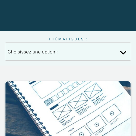
THÉMATIQUES :
8
ACTUALITÉ DU STUDIO
3
CODE / WORDPRESS
5
DESIGN, ARTS, GRAPHISME
5
FORMATION & WORKSHOPS