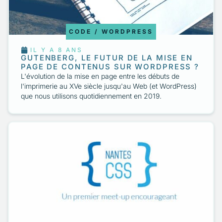
2
HUMEUR
CODE / WORDPRESS
3
INNOVATION
IL Y A 8 ANS
GUTENBERG, LE FUTUR DE LA MISE EN
PAGE DE CONTENUS SUR WORDPRESS ?
1
INSPIRATION
L'évolution de la mise en page entre les débuts de
l'imprimerie au XVe siècle jusqu'au Web (et WordPress)
que nous utilisons quotidiennement en 2019.
5
PROTIPS
5
QUESTIONS FRÉQUEMMENT POSÉES
2
UI / WEB DESIGN
2
UX DESIGN / UX RESEARCH