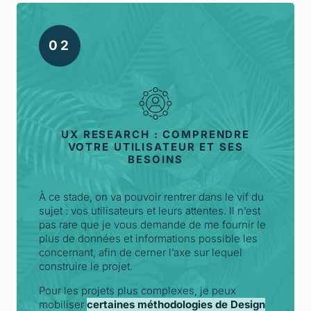
0
2
UX RESEARCH : COMPRENDRE
VOTRE UTILISATEUR ET SES
BESOINS
À ce stade, on va pouvoir rentrer dans le vif du
sujet : vos utilisateurs et leurs attentes. Il n’est
pas rare que je vous demande de me fournir le
plus de données et informations possible les
concernant, afin de cerner l’axe sur lequel
construire le projet.
Pour les projets plus complexes, je peux
mobiliser
certaines méthodologies de Design