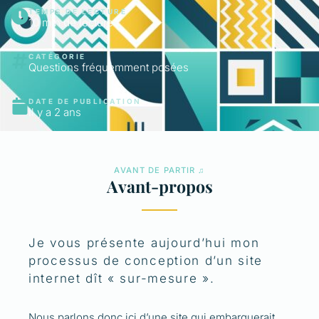
TEMPS DE LECTURE
10 min de lecture
CATÉGORIE
Questions fréquemment posées
DATE DE PUBLICATION
il y a 2 ans
AVANT DE PARTIR ♫
Avant-propos
Je vous présente aujourd’hui mon
processus de conception d’un site
internet dît « sur-mesure ».
Nous parlons donc ici d’une site qui embarquerait