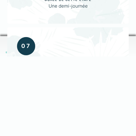
Une demi-journée
0
7
EXPERTISES
PORTFOLIO
ACCUEIL
ARTICLES
MENU
FORMATION À LA CRÉATION DE
CONTENUS EN LIGNE VIA L'IA
GÉNÉRATIVE
ÉTAPE FACULTATIVE
Rédiger pour le web ne s’improvise pas. Et si
l’intelligence artificielle pouvait vous y aider,
sans jamais trahir votre ton ni appauvrir vos