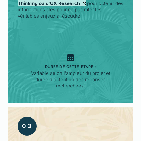
Thinking ou d’UX Research
pour obtenir des
informations clés pour ne pas rater les
véritables enjeux à résoudre.
DURÉE DE CETTE ÉTAPE :
Variable selon l'ampleur du projet et
durée d'obtention des réponses
recherchées.
0
3