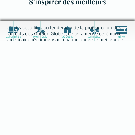
S’inspirer des meilleurs
J’écris cet article au lendemain de la proclamation des
lauréats des Golden Globes, cette fameuse cérémonie
EXPERTISES
PORTFOLIO
ACCUEIL
ARTICLES
MENU
américaine récompensant chaque année le meilleur de
la télévision et du cinéma.
Il faut savoir que le Web regorge lui aussi de distinctions
récompensant de manière quotidienne, hebdomadaire,
mensuelle ou annuelle ce qui se fait de mieux en
matière de sites internet :
Awwwards
,
CSS Design
Awards
,
FWA
et bien d’autres références plus ou
moins influentes dans le domaine.
Une source d’inspiration pertinente qui va chercher ce
qui se fait de mieux pour le mettre au service de votre
projet.
Afin, l’inspiration est aussi constituée par les