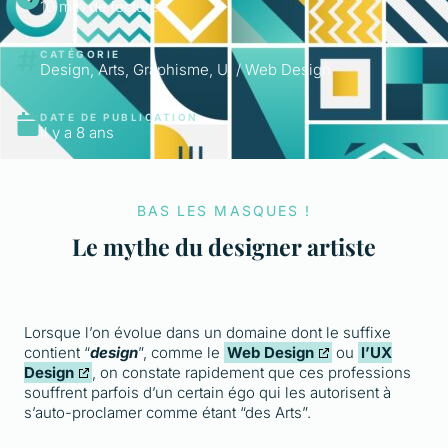
10 min de lecture
CATÉGORIE
Design, Arts, Graphisme
,
UI / Web Design
DATE DE PUBLICATION
il y a 8 ans
BAS LES MASQUES !
Le mythe du designer artiste
Lorsque l’on évolue dans un domaine dont le suffixe
contient “
design
”, comme le
Web Design
ou
l’UX
Design
, on constate rapidement que ces professions
souffrent parfois d’un certain égo qui les autorisent à
s’auto-proclamer comme étant “des Arts”.